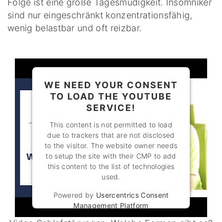
Folge ist eine große Tagesmüdigkeit. Insomniker
sind nur eingeschränkt konzentrationsfähig,
wenig belastbar und oft reizbar.
WE NEED YOUR CONSENT
TO LOAD THE YOUTUBE
SERVICE!
This content is not permitted to load
due to trackers that are not disclosed
to the visitor. The website owner needs
to setup the site with their CMP to add
this content to the list of technologies
used.
Powered by
Usercentrics Consent
Management Platform